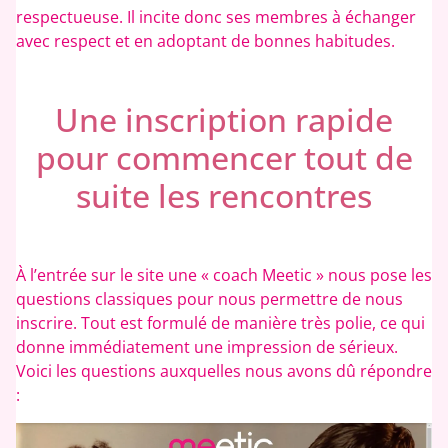
respectueuse. Il incite donc ses membres à échanger
avec respect et en adoptant de bonnes habitudes.
Une inscription rapide
pour commencer tout de
suite les rencontres
À l’entrée sur le site une « coach Meetic » nous pose les
questions classiques pour nous permettre de nous
inscrire. Tout est formulé de manière très polie, ce qui
donne immédiatement une impression de sérieux.
Voici les questions auxquelles nous avons dû répondre
: