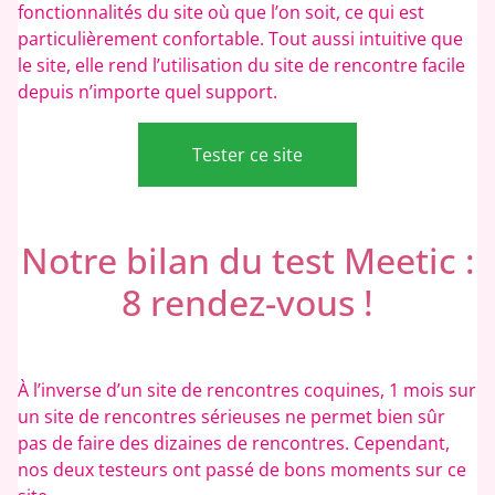
fonctionnalités du site où que l’on soit, ce qui est
particulièrement confortable. Tout aussi intuitive que
le site, elle rend l’utilisation du site de rencontre facile
depuis n’importe quel support.
Tester ce site
Notre bilan du test Meetic :
8 rendez-vous !
À l’inverse d’un site de rencontres coquines, 1 mois sur
un site de rencontres sérieuses ne permet bien sûr
pas de faire des dizaines de rencontres. Cependant,
nos deux testeurs ont passé de bons moments sur ce