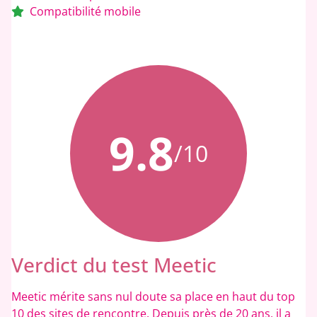
Compatibilité mobile
9.8
/10
Verdict du test Meetic
Meetic mérite sans nul doute sa place en haut du top
10 des sites de rencontre. Depuis près de 20 ans, il a