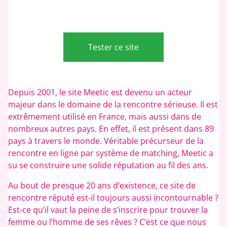
Tester ce site
Depuis 2001, le site Meetic est devenu un acteur
majeur dans le domaine de la rencontre sérieuse. Il est
extrêmement utilisé en France, mais aussi dans de
nombreux autres pays. En effet, il est présent dans 89
pays à travers le monde. Véritable précurseur de la
rencontre en ligne par système de matching, Meetic a
su se construire une solide réputation au fil des ans.
Au bout de presque 20 ans d’existence, ce site de
rencontre réputé est-il toujours aussi incontournable ?
Est-ce qu’il vaut la peine de s’inscrire pour trouver la
femme ou l’homme de ses rêves ? C’est ce que nous