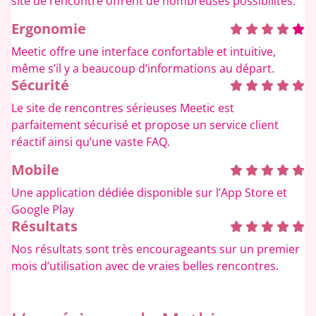
site de rencontre offrent de nombreuses possibilités.
Ergonomie
Meetic offre une interface confortable et intuitive,
même s’il y a beaucoup d’informations au départ.
Sécurité
Le site de rencontres sérieuses Meetic est
parfaitement sécurisé et propose un service client
réactif ainsi qu’une vaste FAQ.
Mobile
Une application dédiée disponible sur l’App Store et
Google Play
Résultats
Nos résultats sont très encourageants sur un premier
mois d’utilisation avec de vraies belles rencontres.