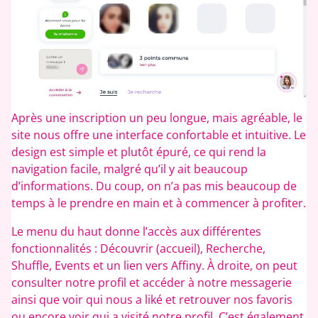
Après une inscription un peu longue, mais agréable, le
site nous offre une interface confortable et intuitive. Le
design est simple et plutôt épuré, ce qui rend la
navigation facile, malgré qu’il y ait beaucoup
d’informations. Du coup, on n’a pas mis beaucoup de
temps à le prendre en main et à commencer à profiter.
Le menu du haut donne l’accès aux différentes
fonctionnalités : Découvrir (accueil), Recherche,
Shuffle, Events et un lien vers Affiny. À droite, on peut
consulter notre profil et accéder à notre messagerie
ainsi que voir qui nous a liké et retrouver nos favoris
ou encore voir qui a visité notre profil. C’est également