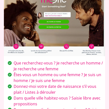
Que recherchez-vous ? Je recherche un homme /
Je recherche une femme
Êtes-vous un homme ou une femme ? Je suis un
homme / Je suis une femme
Donnez-moi votre date de naissance s’il vous
plait / Listes à dérouler
Dans quelle ville habitez-vous ? Saisie libre avec
propositions