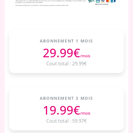
ABONNEMENT 1 MOIS
29.99€
/mois
Cout total : 29.99€
ABONNEMENT 3 MOIS
19.99€
/mois
Cout total : 59.97€