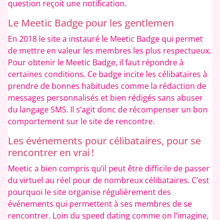
question reçoit une notification.
Le Meetic Badge pour les gentlemen
En 2018 le site a instauré le Meetic Badge qui permet
de mettre en valeur les membres les plus respectueux.
Pour obtenir le Meetic Badge, il faut répondre à
certaines conditions. Ce badge incite les célibataires à
prendre de bonnes habitudes comme la rédaction de
messages personnalisés et bien rédigés sans abuser
du langage SMS. Il s’agit donc de récompenser un bon
comportement sur le site de rencontre.
Les événements pour célibataires, pour se
rencontrer en vrai !
Meetic a bien compris qu’il peut être difficile de passer
du virtuel au réel pour de nombreux célibataires. C’est
pourquoi le site organise régulièrement des
événements qui permettent à ses membres de se
rencontrer. Loin du speed dating comme on l’imagine,