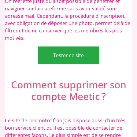
On regrette juste qu’il soit possible de pénétrer et
naviguer sur la plateforme sans avoir validé son
adresse mail. Cependant, la procédure d’inscription,
avec obligation de déposer une photo, permet déjà de
filtrer et de ne conserver que les membres les plus
motivés.
Tester ce site
Comment supprimer son
compte Meetic ?
Ce site de rencontre français dispose aussi d’un très
bon service client qu’il est possible de contacter de
différentes façons. Le plus simple est de se rendre