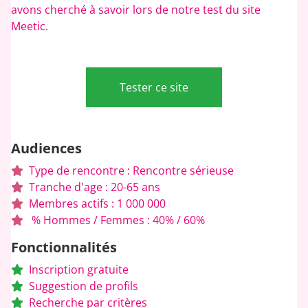
avons cherché à savoir lors de notre test du site
Meetic.
Tester ce site
Audiences
Type de rencontre : Rencontre sérieuse
Tranche d'age : 20-65 ans
Membres actifs : 1 000 000
% Hommes / Femmes : 40% / 60%
Fonctionnalités
Inscription gratuite
Suggestion de profils
Recherche par critères