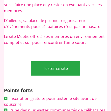
su se faire une place et y rester en évoluant avec ses
membres.
D’ailleurs, sa place de premier organisateur
d’événements pour célibataires n’est pas un hasard.
Le site Meetic offre à ses membres un environnement
complet et sûr pour rencontrer l’âme sœur.
Tester ce site
Points forts
Inscription gratuite pour tester le site avant de
souscrire.
L’une des plus vastes communautés de célibataires.