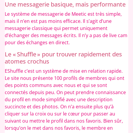
Une messagerie basique, mais performante
Le système de messagerie de Meetic est très simple,
mais il n’en est pas moins efficace. Il s’agit d’une
messagerie classique qui permet uniquement
d’échanger des messages écrits. Il n’y a pas de live cam
pour des échanges en direct.
Le « Shuffle » pour trouver rapidement des
atomes crochus
EShuffle c’est un système de mise en relation rapide.
Le site nous présente 100 profils de membres qui ont
des points communs avec nous et qui se sont
connectés depuis peu. On peut prendre connaissance
du profil en mode simplifié avec une description
succincte et des photos. On n’a ensuite plus qu’à
cliquer sur la croix ou sur le cœur pour passer au
suivant ou mettre le profil dans nos favoris. Bien sûr,
lorsqu’on le met dans nos favoris, le membre en