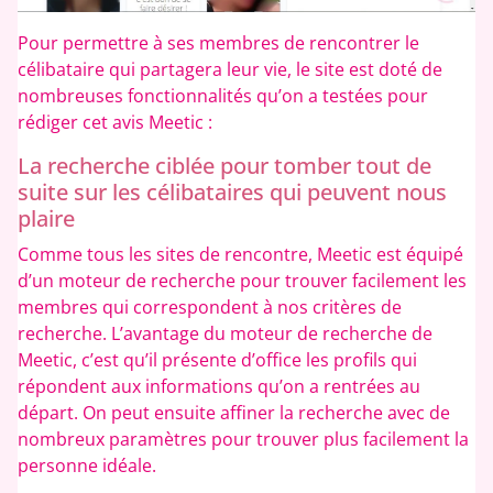
Pour permettre à ses membres de rencontrer le
célibataire qui partagera leur vie, le site est doté de
nombreuses fonctionnalités qu’on a testées pour
rédiger cet avis Meetic :
La recherche ciblée pour tomber tout de
suite sur les célibataires qui peuvent nous
plaire
Comme tous les sites de rencontre, Meetic est équipé
d’un moteur de recherche pour trouver facilement les
membres qui correspondent à nos critères de
recherche. L’avantage du moteur de recherche de
Meetic, c’est qu’il présente d’office les profils qui
répondent aux informations qu’on a rentrées au
départ. On peut ensuite affiner la recherche avec de
nombreux paramètres pour trouver plus facilement la
personne idéale.