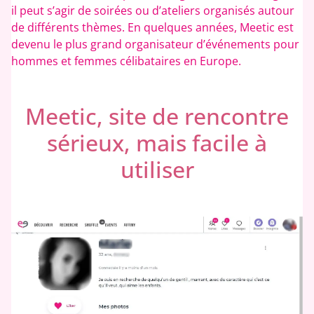
il peut s’agir de soirées ou d’ateliers organisés autour
de différents thèmes. En quelques années, Meetic est
devenu le plus grand organisateur d’événements pour
hommes et femmes célibataires en Europe.
Meetic, site de rencontre
sérieux, mais facile à
utiliser