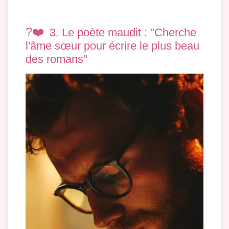
?❤️
3. Le poète maudit : "Cherche
l'âme sœur pour écrire le plus beau
des romans"