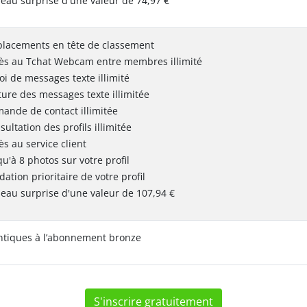
eau surprise d'une valeur de 74,97 €
placements en tête de classement
ès au Tchat Webcam entre membres illimité
oi de messages texte illimité
ture des messages texte illimitée
ande de contact illimitée
sultation des profils illimitée
ès au service client
qu'à 8 photos sur votre profil
dation prioritaire de votre profil
eau surprise d'une valeur de 107,94 €
ntiques à l’abonnement bronze
S'inscrire gratuitement